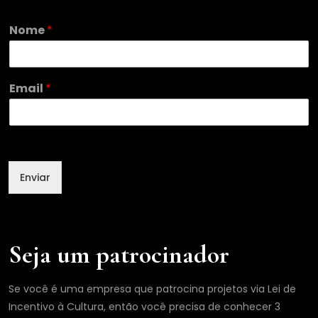
E
Nome
*
m
a
i
l
Email
*
N
o
m
e
N
o
Enviar
m
e
Seja um patrocinador
Se você é uma empresa que patrocina projetos via Lei de
Incentivo à Cultura, então você precisa de conhecer 3