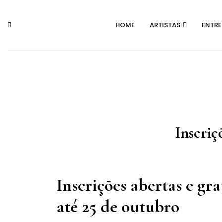
Skip
to
HOME
ARTISTAS
ENTR
content
Inscriç
Inscrições abertas e gr
até 25 de outubro