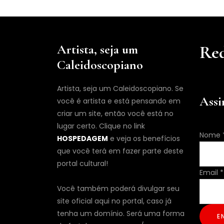
Artista, seja um
Red
Caleidoscopiano
Artista, seja um Caleidoscopiano. Se
Assi
você é artista e está pensando em
criar um site, então você está no
lugar certo. Clique no link
Nome
HOSPEDAGEM
e veja os benefícios
que você terá em fazer parte deste
portal cultural!
Nome
Email
*
*
Você também poderá divulgar seu
Nome
site oficial aqui no portal, caso já
tenha um domínio. Será uma forma
E