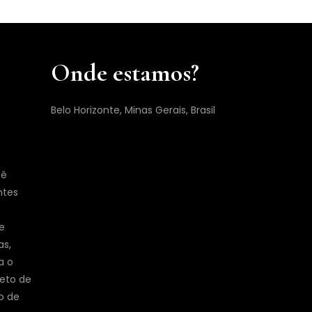
Onde estamos?
Belo Horizonte, Minas Gerais, Brasil
cê
ntes
e
as,
a o
jeto de
o de