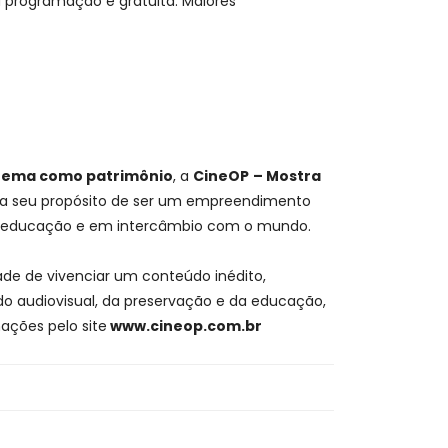
 a programação é gratuita. Maiores
cinema como patrimônio
, a
CineOP
– Mostra
rma seu propósito de ser um empreendimento
om a educação e em intercâmbio com o mundo.
dade de vivenciar um conteúdo inédito,
 do audiovisual, da preservação e da educação,
ações pelo site
www.cineop.com.br