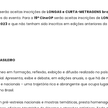
serão aceitas inscrições de
LONGAS e CURTA-METRAGENS
bra
es do evento. Para a
19ª CineOP
serão aceitas inscrições de
LON
2023
e que não tenham sido inscritos em edições anteriores da
ASILEIRO
eo em formação, reflexão, exibição e difusão realizado no paí
al. Apresenta, exibe e debate, em edições anuais, o que há de
s e nacionais – uma trajetória rica e abrangente que ocupa luga
o Brasil.
 em pré-estreias nacionais e mostras temáticas, presta homena