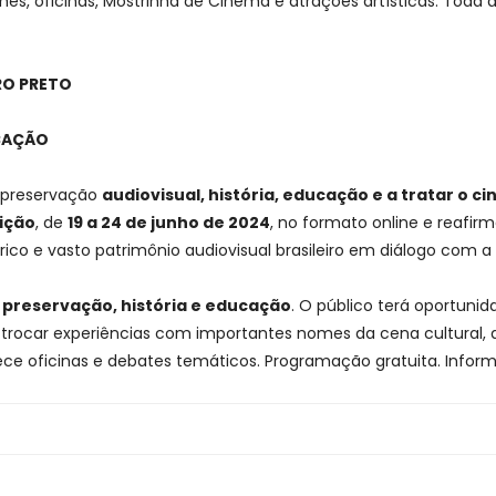
lmes, oficinas, Mostrinha de Cinema e atrações artísticas. Toda
RO PRETO
UCAÇÃO
a preservação
audiovisual, história, educação e a tratar o 
dição
, de
19 a 24 de junho de 2024
, no formato online e reafi
do rico e vasto patrimônio audiovisual brasileiro em diálogo c
:
preservação, história e educação
. O público terá oportuni
s, trocar experiências com importantes nomes da cena cultural,
e oficinas e debates temáticos. Programação gratuita. Inform