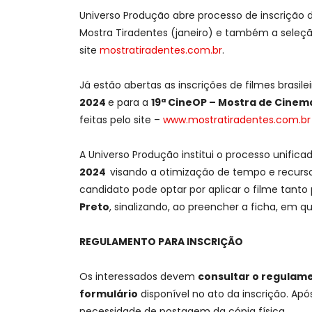
Universo Produção abre processo de inscrição d
Mostra Tiradentes (janeiro) e também a seleção
site
mostratiradentes.com.br
.
Já estão abertas as inscrições de filmes brasil
2024
e para a
19ª CineOP – Mostra de Cinem
feitas pelo site –
www.mostratiradentes.com.br
A Universo Produção institui o processo unific
2024
visando a otimização de tempo e recurso
candidato pode optar por aplicar o filme tanto
Preto
, sinalizando, ao preencher a ficha, em q
REGULAMENTO PARA INSCRIÇÃO
Os interessados devem
consultar o regulam
formulário
disponível no ato da inscrição. Apó
necessidade de postagem da cópia física.