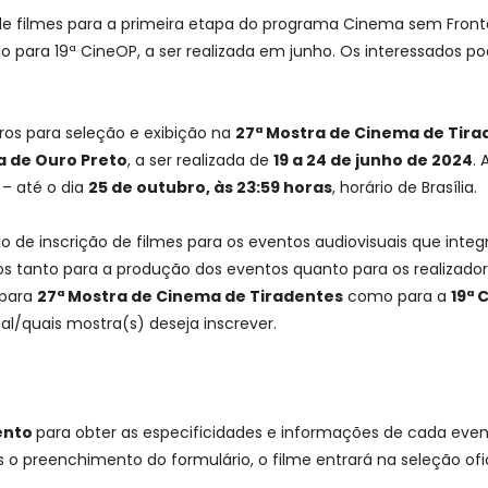
e filmes para a primeira etapa do programa Cinema sem Frontei
 para 19ª CineOP, a ser realizada em junho. Os interessados po
eiros para seleção e exibição na
27ª Mostra de Cinema de Tira
a de Ouro Preto
, a ser realizada de
19 a 24 de junho de 2024
. 
– até o dia
25 de outubro, às 23:59 horas
, horário de Brasília.
ado de inscrição de filmes para os eventos audiovisuais que in
s tanto para a produção dos eventos quanto para os realizadore
 para
27ª Mostra de Cinema de Tiradentes
como para a
19ª 
ual/quais mostra(s) deseja inscrever.
ento
para obter as especificidades e informações de cada eve
s o preenchimento do formulário, o filme entrará na seleção ofic