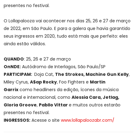
presentes no festival.
O Lollapalooza vai acontecer nos dias 25, 26 e 27 de março
de 2022, em São Paulo. E para a galera que havia garantido
seus ingressos em 2020, tudo está mais que perfeito: eles
ainda estão válidos.
QUANDO
: 25, 26 e 27 de março
OnNDE:
Autódromo de Interlagos, São Paulo/SP
PARTICIPAM:
Doja Cat,
The Strokes, Machine Gun Kelly
,
Miley Cyrus,
A$ap Rocky
, Foo Fighters e
Martin
Garrix
como headliners da edição, ícones da música
nacional e internacional, como
Alessia Cara, Jetlag,
Gloria Groove
,
Pabllo Vittar
e muitos outros estarão
presentes no festival.
INGRESSOS:
Acesse o site
www.lollapaloozabr.com/