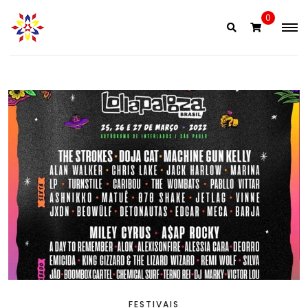
Skip
0
to
content
FESTIVAIS