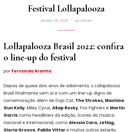
Festival Lollapalooza
janeiro 26, 2022
by
Admin
Lollapalooza Brasil 2022: confira
o line-up do festival
por
Fernanda Aranha
Depois de quase dois anos de adiamento, o Lollapalooza
Brasil finalmente vem aí e com um line-up digno de
comemoração. Além de Doja Cat,
The Strokes, Machine
Gun Kelly
, Miley Cyrus,
A$ap Rocky
, Foo Fighters e
Martin
Garrix
como headliners da edição, ícones da música
nacional e internacional, como
Alessia Cara, Jetlag,
Gloria Groove
,
Pabllo Vittar
e muitos outros estarão