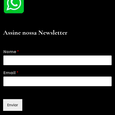
Assine nossa Newsletter
N
Nome
*
o
m
e
N
Email
*
o
m
e
*
Enviar