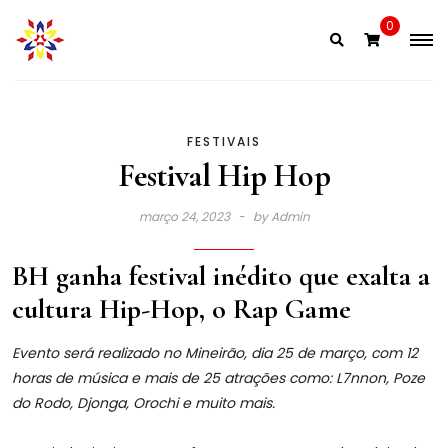
Skip
0
to
content
FESTIVAIS
Festival Hip Hop
março 24, 2023
by
Admin
BH ganha festival inédito que exalta a
cultura Hip-Hop, o Rap Game
Evento será realizado no Mineirão, dia 25 de março, com 12
horas de música e mais de 25 atrações como: L7nnon, Poze
do Rodo, Djonga, Orochi e muito mais.