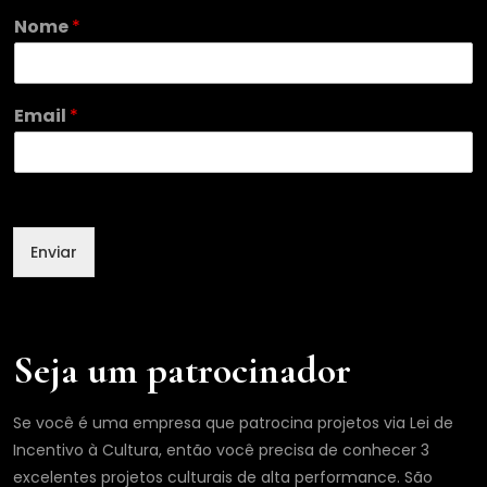
Nome
*
N
Email
*
o
m
e
N
o
m
Enviar
e
E
m
a
i
Seja um patrocinador
l
Se você é uma empresa que patrocina projetos via Lei de
Incentivo à Cultura, então você precisa de conhecer 3
excelentes projetos culturais de alta performance. São