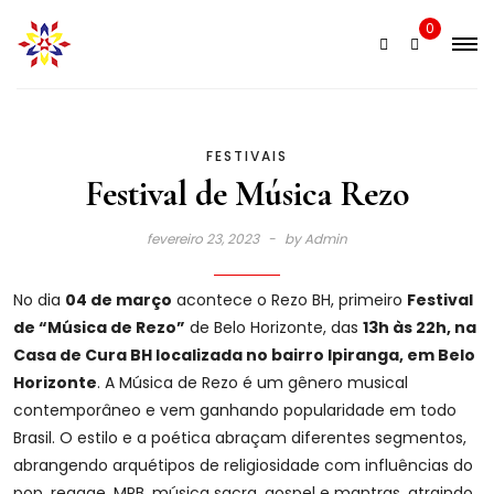
Skip
0
to
content
FESTIVAIS
Festival de Música Rezo
fevereiro 23, 2023
by
Admin
No dia
04 de março
acontece o Rezo BH, primeiro
Festival
de “Música de Rezo”
de Belo Horizonte, das
13h às 22h, na
Casa de Cura BH localizada no bairro Ipiranga, em Belo
Horizonte
. A Música de Rezo é um gênero musical
contemporâneo e vem ganhando popularidade em todo
Brasil. O estilo e a poética abraçam diferentes segmentos,
abrangendo arquétipos de religiosidade com influências do
pop, reggae, MPB, música sacra, gospel e mantras, atraindo