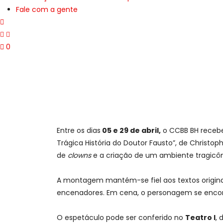
Fale com a gente
0
Entre os dias
05 e 29 de abril,
o CCBB BH recebe
Trágica História do Doutor Fausto”, de Christop
de
clowns
e a criação de um ambiente tragic
A montagem mantém-se fiel aos textos origina
encenadores. Em cena, o personagem se encont
O espetáculo pode ser conferido no
Teatro I
, 