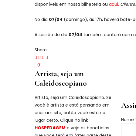
disponíveis em nossa bilheteria ou
aqui.
Client
No dia
07/04
(domingo), às 17h, haverá bate
A sessão do dia
07/04
também contará com recu
Share:
0
Artista, seja um
Red
Caleidoscopiano
Artista, seja um Caleidoscopiano. Se
Assi
você é artista e está pensando em
criar um site, então você está no
Nome
Nome
lugar certo. Clique no link
Email
HOSPEDAGEM
e veja os benefícios
que você terá em fazer parte deste