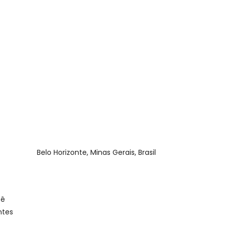
Onde estamos?
Belo Horizonte, Minas Gerais, Brasil
cê
ntes