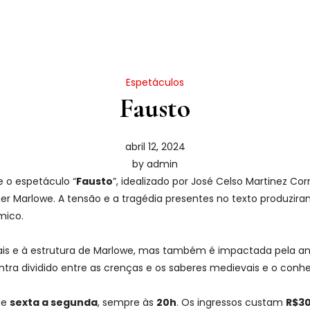
Espetáculos
Fausto
abril 12, 2024
by
admin
 o espetáculo “
Fausto
”, idealizado por José Celso Martinez Co
her Marlowe. A tensão e a tragédia presentes no texto produzira
ômico.
is e à estrutura de Marlowe, mas também é impactada pela ant
ra dividido entre as crenças e os saberes medievais e o conh
de
sexta a segunda
, sempre às
20h
. Os ingressos custam
R$30