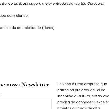
es Banco do Brasil pagam meia-entrada com cartão Ourocard.
-papo com elenco.
rso de acessibilidade (Libras).
es Sociais
Seja um
patrocinador
ne nossa Newsletter
Se você é uma empresa que
patrocina projetos via Lei de
*
Incentivo à Cultura, então vo
precisa de conhecer 3 excele
projetos culturais de alta