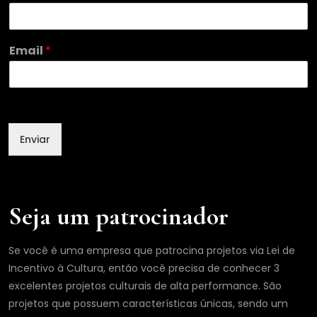
E
Email
*
m
a
i
l
N
o
Enviar
m
e
N
o
m
Seja um patrocinador
e
Se você é uma empresa que patrocina projetos via Lei de
Incentivo à Cultura, então você precisa de conhecer 3
excelentes projetos culturais de alta performance. São
projetos que possuem características únicas, sendo um