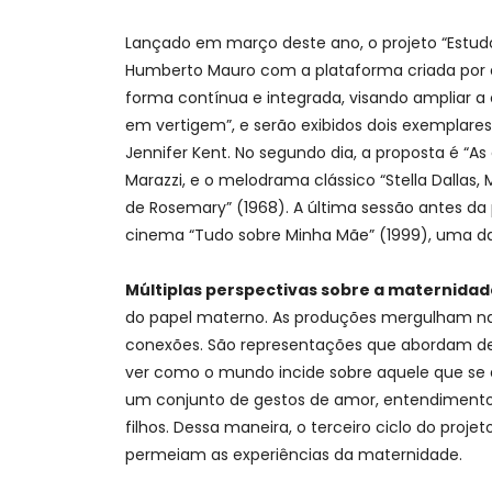
Lançado em março deste ano, o projeto “Estudos
Humberto Mauro com a plataforma criada por el
forma contínua e integrada, visando ampliar a
em vertigem”, e serão exibidos dois exemplares 
Jennifer Kent. No segundo dia, a proposta é “A
Marazzi, e o melodrama clássico “Stella Dallas,
de Rosemary” (1968). A última sessão antes da 
cinema “Tudo sobre Minha Mãe” (1999), uma d
Múltiplas perspectivas sobre a maternidad
do papel materno. As produções mergulham nas
conexões. São representações que abordam de d
ver como o mundo incide sobre aquele que se di
um conjunto de gestos de amor, entendimento, e
filhos. Dessa maneira, o terceiro ciclo do proj
permeiam as experiências da maternidade.