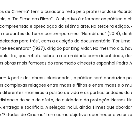
 de Cinema” tem a curadoria feita pelo professor José Ricardo 
e, a “De Filme em Filme”. O objetivo é oferecer ao público a 
 compreensão e apreciação da sétima arte. Na terceira edição
marcantes do terror contemporâneo: “Hereditário” (2018), de Ari 
s deixadas para trás”, com a exibição do documentário “Por Uma 
 Mãe Redentora” (1937), dirigido por King Vidor. No mesmo dia, h
palestra, que reflete sobre a maternidade como identidade, dará
as obras mais famosas do renomado cineasta espanhol Pedro 
e –
A partir das obras selecionadas, o público será conduzido p
 complexas relações entre mães e filhos e entre mães e o mun
iferentes maneiras a pulsão de vida e as particularidades da 
stancia do seio do afeto, do cuidado e da proteção. Nesses fil
ntrega e sacrifício. A seleção inclui, ainda, filmes que abord
eto “Estudos de Cinema” tem como objetivo reconhecer e valoriza