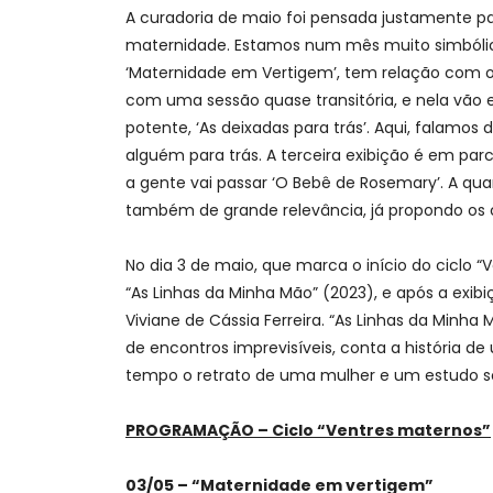
A curadoria de maio foi pensada justamente para
maternidade. Estamos num mês muito simbólic
‘Maternidade em Vertigem’, tem relação com o 
com uma sessão quase transitória, e nela vão e
potente, ‘As deixadas para trás’. Aqui, falamo
alguém para trás. A terceira exibição é em pa
a gente vai passar ‘O Bebê de Rosemary’. A qu
também de grande relevância, já propondo os c
No dia 3 de maio, que marca o início do ciclo 
“As Linhas da Minha Mão” (2023), e após a exibi
Viviane de Cássia Ferreira. “As Linhas da Minh
de encontros imprevisíveis, conta a história de
tempo o retrato de uma mulher e um estudo sob
PROGRAMAÇÃO – Ciclo “Ventres maternos”
03/05 – “Maternidade em vertigem”