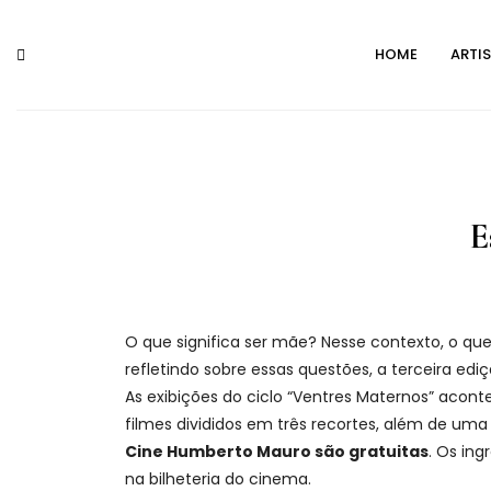
Skip
to
HOME
ARTI
content
E
O que significa ser mãe? Nesse contexto, o qu
refletindo sobre essas questões, a terceira ed
As exibições do ciclo “Ventres Maternos” acon
filmes divididos em três recortes, além de uma 
Cine Humberto Mauro são gratuitas
. Os ing
na bilheteria do cinema.