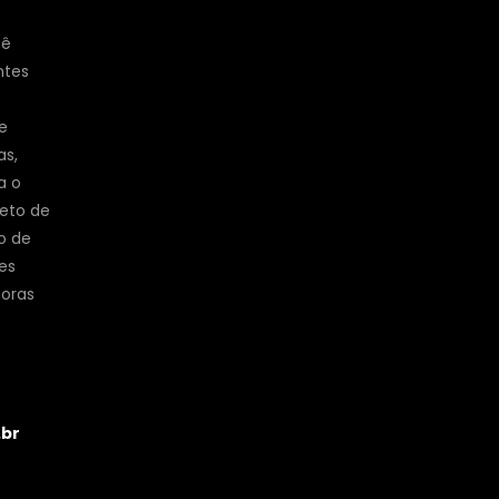
cê
ntes
e
as,
a o
jeto de
o de
es
horas
.br