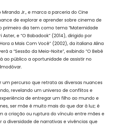
Miranda Jr., e marca a parceria do Cine
chance de explorar e aprender sobre cinema de
, o primeiro dia tem como tema “Maternidade
Aster, e “O Babadook” (2014), dirigido por
Hora a Mais Com Você” (2002), da italiana Alina
averá a “Sessão da Meia-Noite”, exibindo “O Bebê
 ao público a oportunidade de assistir no
Almodóvar.
or um percurso que retrata as diversas nuances
do, revelando um universo de conflitos e
experiência de entregar um filho ao mundo e
mes, ser mãe é muito mais do que dar à luz; é
am a criação ou ruptura do vínculo entre mães e
r a diversidade de narrativas e vivências que