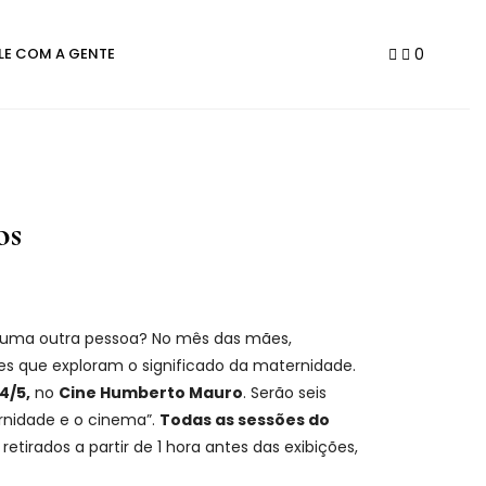
0
LE COM A GENTE
os
ar uma outra pessoa? No mês das mães,
mes que exploram o significado da maternidade.
24/5,
no
Cine Humberto Mauro
. Serão seis
ernidade e o cinema”.
Todas as sessões do
etirados a partir de 1 hora antes das exibições,