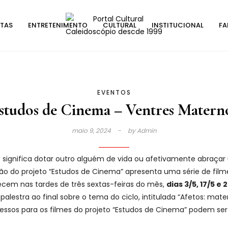
STAS
ENTRETENIMENTO
CULTURAL
INSTITUCIONAL
FA
EVENTOS
studos de Cinema – Ventres Matern
maio 9, 2024
by
Admin
e significa dotar outro alguém de vida ou afetivamente abraç
ição do projeto “Estudos de Cinema” apresenta uma série de fil
tecem nas tardes de três sextas-feiras do mês,
dias 3/5, 17/5 e 
palestra ao final sobre o tema do ciclo, intitulada “Afetos: mat
ressos para os filmes do projeto “Estudos de Cinema” podem ser r