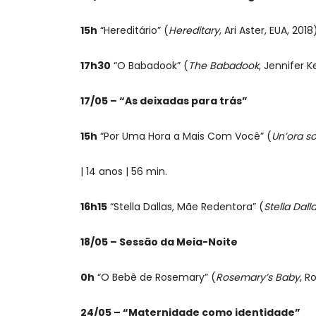
15h
“Hereditário” (
Hereditary
, Ari Aster, EUA, 201
17h30
“O Babadook” (
The Babadook
, Jennifer K
17/05 – “As deixadas para trás”
15h
“Por Uma Hora a Mais Com Você” (
Un’ora sol
| 14 anos | 56 min.
16h15
“Stella Dallas, Mãe Redentora” (
Stella Dall
18/05 – Sessão da Meia-Noite
0h
“O Bebê de Rosemary” (
Rosemary’s Baby
, R
24/05 – “Maternidade como identidade”