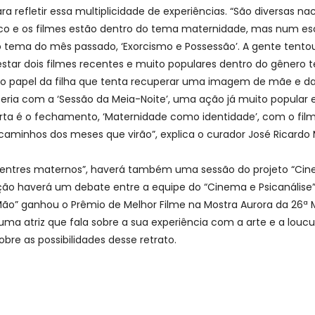
 refletir essa multiplicidade de experiências. “São diversas na
o e os filmes estão dentro do tema maternidade, mas num esc
tema do mês passado, ‘Exorcismo e Possessão’. A gente tentou 
star dois filmes recentes e muito populares dentro do gênero t
s do papel da filha que tenta recuperar uma imagem de mãe e da
rceria com a ‘Sessão da Meia-Noite’, uma ação já muito popula
arta é o fechamento, ‘Maternidade como identidade’, com o fil
aminhos dos meses que virão”, explica o curador José Ricardo M
“Ventres maternos”, haverá também uma sessão do projeto “Cinema
ção haverá um debate entre a equipe do “Cinema e Psicanálise”, 
a Mão” ganhou o Prêmio de Melhor Filme na Mostra Aurora da 26ª 
 uma atriz que fala sobre a sua experiência com a arte e a louc
re as possibilidades desse retrato.