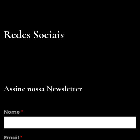
Redes Sociais
Assine nossa Newsletter
*
Nome
*
N
o
m
e
Email
*