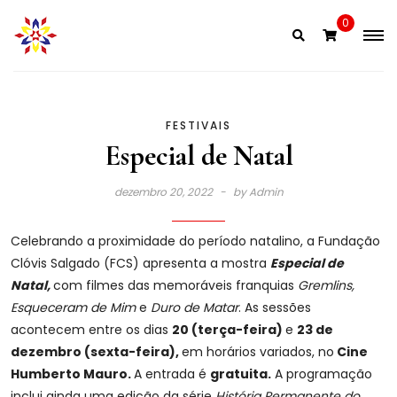
Skip
0
to
content
FESTIVAIS
Especial de Natal
dezembro 20, 2022
by
Admin
Celebrando a proximidade do período natalino, a Fundação
Clóvis Salgado (FCS) apresenta a mostra
Especial de
Natal,
com filmes das memoráveis franquias
Gremlins,
Esqueceram de Mim
e
Duro de Matar
. As sessões
acontecem entre os dias
20 (terça-feira)
e
23 de
dezembro (sexta-feira),
em horários variados, no
Cine
Humberto Mauro.
A entrada é
gratuita.
A programação
inclui ainda uma edição da série
História Permanente do