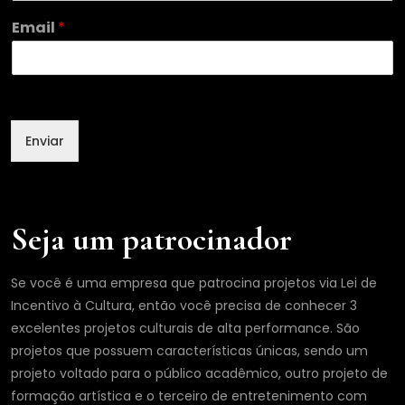
*
Email
*
E
m
a
i
l
E
Enviar
m
a
i
l
Seja um patrocinador
Se você é uma empresa que patrocina projetos via Lei de
Incentivo à Cultura, então você precisa de conhecer 3
excelentes projetos culturais de alta performance. São
projetos que possuem características únicas, sendo um
projeto voltado para o público acadêmico, outro projeto de
formação artística e o terceiro de entretenimento com