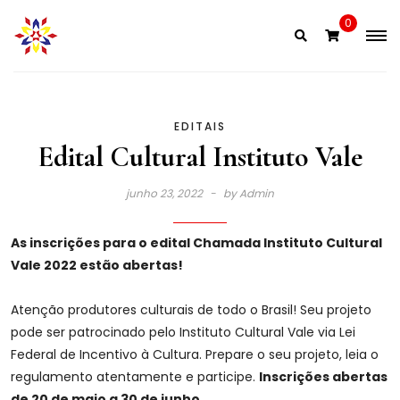
Skip
0
to
content
EDITAIS
Edital Cultural Instituto Vale
junho 23, 2022
by
Admin
As inscrições para o edital Chamada Instituto Cultural
Vale 2022 estão abertas!
Atenção produtores culturais de todo o Brasil! Seu projeto
pode ser patrocinado pelo Instituto Cultural Vale via Lei
Federal de Incentivo à Cultura. Prepare o seu projeto, leia o
regulamento atentamente e participe.
Inscrições abertas
de 20 de maio a 30 de junho.