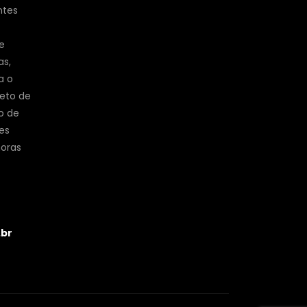
ntes
e
as,
a o
jeto de
o de
es
horas
.br