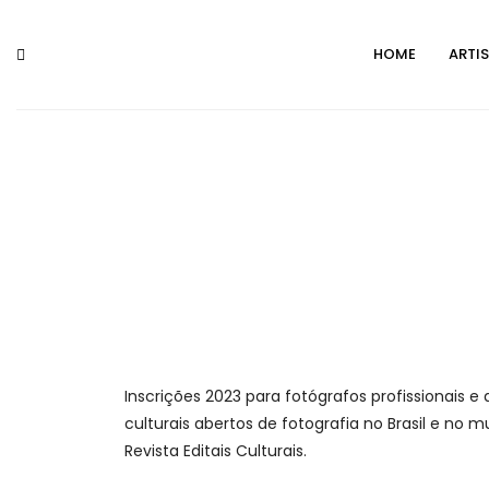
Skip
to
HOME
ARTI
content
Inscrições 2023 para fotógrafos profissionais 
culturais abertos de fotografia no Brasil e no m
Revista Editais Culturais.