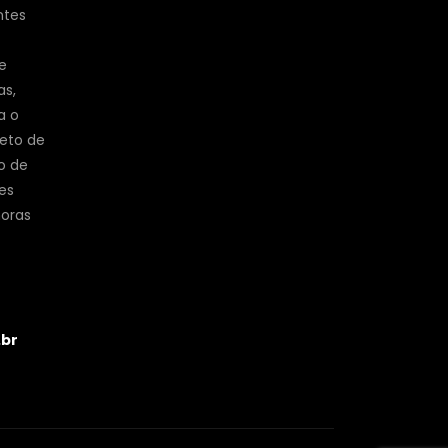
ntes
e
as,
a o
jeto de
o de
es
horas
.br