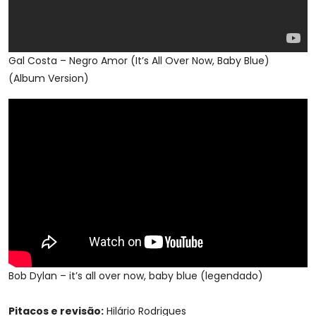
Gal Costa – Negro Amor (It’s All Over Now, Baby Blue)
(Album Version)
Bob Dylan – it’s all over now, baby blue (legendado)
Pitacos e revisão:
Hilário Rodrigues