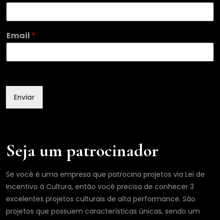
m
a
i
l
Email
*
N
o
m
e
E
m
Enviar
a
i
l
Seja um patrocinador
Se você é uma empresa que patrocina projetos via Lei de
Incentivo à Cultura, então você precisa de conhecer 3
excelentes projetos culturais de alta performance. São
projetos que possuem características únicas, sendo um