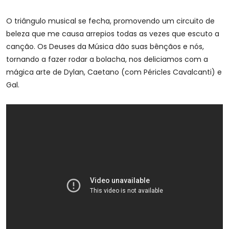
O triângulo musical se fecha, promovendo um circuito de
beleza que me causa arrepios todas as vezes que escuto a
canção. Os Deuses da Música dão suas bênçãos e nós,
tornando a fazer rodar a bolacha, nos deliciamos com a
mágica arte de Dylan, Caetano (com Péricles Cavalcanti) e
Gal.