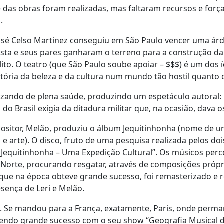
te das obras foram realizadas, mas faltaram recursos e forç
.
José Celso Martinez conseguiu em São Paulo vencer uma ár
tista e seus pares ganharam o terreno para a construção d
ito. O teatro (que São Paulo soube apoiar – $$$) é um dos í
 vitória da beleza e da cultura num mundo tão hostil quanto
ando de plena saúde, produzindo um espetáculo autoral: 
o do Brasil exigia da ditadura militar que, na ocasião, dava 
ositor, Melão, produziu o álbum Jequitinhonha (nome de u
 e arte). O disco, fruto de uma pesquisa realizada pelos do
jeto Jequitinhonha – Uma Expedição Cultural”. Os músicos pe
 Norte, procurando resgatar, através de composições próp
, que na época obteve grande sucesso, foi remasterizado e
sença de Leri e Melão.
. Se mandou para a França, exatamente, Paris, onde perma
tendo grande sucesso com o seu show “Geografia Musical do