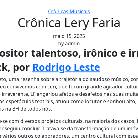
Crônicas Musicais
Crônica Lery Faria
maio 15, 2025
by
admin
ositor talentoso, irônico e i
ck, por
Rodrigo Leste
eto, uma resenha sobre a trajetória do saudoso músico, compo
eu convivemos com Leri, que foi um grande agitador cultu
co e irreverente, LF angariou afetos e desafetos nas suas mu
os espetáculos teatrais, atuou como locutor e sonhou alto, 
as na BH de todos nós.
u-se com diversos projetos culturais, na maioria dos caso
nseguiu concluir. Tratava-se da transformação de um imóve
, e vários outros colaboradores, um centro cultural com esp