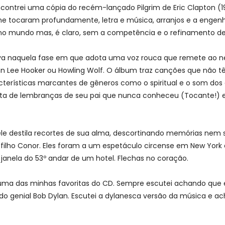
ontrei uma cópia do recém-lançado Pilgrim de Eric Clapton (19
me tocaram profundamente, letra e música, arranjos e a engenho
no mundo mas, é claro, sem a competência e o refinamento de
ava naquela fase em que adota uma voz rouca que remete ao neg
John Lee Hooker ou Howling Wolf. O álbum traz canções que nã
acterísticas marcantes de gêneros como o spiritual e o som dos
 trata de lembranças de seu pai que nunca conheceu (Tocante!)
le destila recortes de sua alma, descortinando memórias nem s
ilho Conor. Eles foram a um espetáculo circense em New York e 
janela do 53º andar de um hotel. Flechas no coração.
, uma das minhas favoritas do CD. Sempre escutei achando que 
do genial Bob Dylan. Escutei a dylanesca versão da música e ache