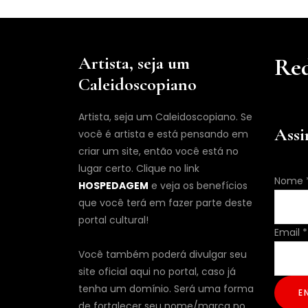
Artista, seja um
Red
Caleidoscopiano
Artista, seja um Caleidoscopiano. Se
Assi
você é artista e está pensando em
criar um site, então você está no
lugar certo. Clique no link
Nome
HOSPEDAGEM
e veja os benefícios
que você terá em fazer parte deste
portal cultural!
Nome
Email
*
Email
Você também poderá divulgar seu
site oficial aqui no portal, caso já
tenha um domínio. Será uma forma
E
de fortalecer seu nome/marca no