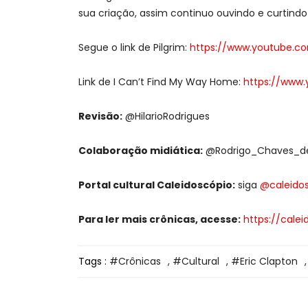
sua criação, assim continuo ouvindo e curtindo
Segue o link de Pilgrim:
https://www.youtube.c
Link de I Can’t Find My Way Home:
https://www
Revisão:
@HilarioRodrigues
Colaboração midiática:
@Rodrigo_Chaves_de
Portal cultural Caleidoscópio:
siga
@caleido
Para ler mais crônicas, acesse:
https://cale
Tags :
Crônicas
,
Cultural
,
Eric Clapton