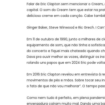
Falar de Eric Clapton sem mencionar o Cream, g
capital. O som do Cream tem que estar na prate
delicioso creme em cada canção. Cabe também 
Ginger Baker, Steve Winwood e Ric Grech. I Ca
Em 11 de outubro de 1990, junto a milhares de c
equipamento de som, que não tinha a sofistica
do concerto e fiquei mais chateado quando che
Dava pra ouvir melhor as vozes, distinguir os
rolando uns papos que em 2024 Eric pode voltar
Em 2016 Eric Clapton revelou em entrevista à r
movimentos de pés e mãos. Sobre tocar seu instr
o fato de que não vou melhorar”. O tempo pass
Como nem tudo é perfeito, em plena pandemia 
envergadura caíram muito mal. Dando uma baita