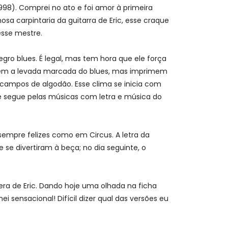
98). Comprei no ato e foi amor à primeira
sa carpintaria da guitarra de Eric, esse craque
sse mestre.
ro blues. É legal, mas tem hora que ele força
o têm a levada marcada do blues, mas imprimem
 campos de algodão. Esse clima se inicia com
 e segue pelas músicas com letra e música do
empre felizes como em Circus. A letra da
se divertiram à beça; no dia seguinte, o
era de Eric. Dando hoje uma olhada na ficha
i sensacional! Difícil dizer qual das versões eu