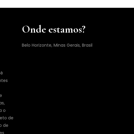
Onde estamos?
Belo Horizonte, Minas Gerais, Brasil
cê
ntes
e
as,
a o
jeto de
o de
es