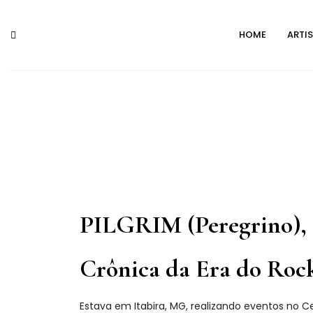
Skip
to
HOME
ARTI
content
PILGRIM (Peregrino),
Crônica da Era do Roc
Estava em Itabira, MG, realizando eventos no