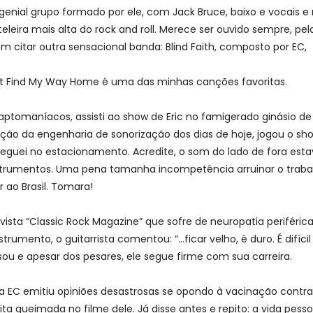
enial grupo formado por ele, com Jack Bruce, baixo e vocais e 
leira mais alta do rock and roll. Merece ser ouvido sempre, pe
citar outra sensacional banda: Blind Faith, composto por EC,
n’t Find My Way Home é uma das minhas canções favoritas.
laptomaníacos, assisti ao show de Eric no famigerado ginásio de 
ção da engenharia de sonorização dos dias de hoje, jogou o sho
guei no estacionamento. Acredite, o som do lado de fora esta
 instrumentos. Uma pena tamanha incompetência arruinar o trab
 ao Brasil. Tomara!
evista “Classic Rock Magazine” que sofre de neuropatia periféri
umento, o guitarrista comentou: “…ficar velho, é duro. É difíci
ou e apesar dos pesares, ele segue firme com sua carreira.
EC emitiu opiniões desastrosas se opondo à vacinação contra 
 queimada no filme dele. Já disse antes e repito: a vida pess