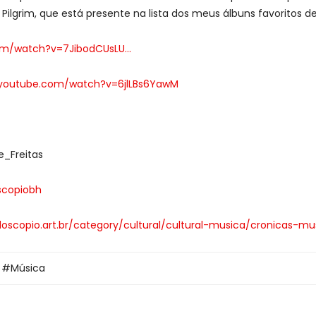
 Pilgrim, que está presente na lista dos meus álbuns favoritos 
om/watch?v=7JibodCUsLU…
.youtube.com/watch?v=6jlLBs6YawM
_Freitas
scopiobh
idoscopio.art.br/category/cultural/cultural-musica/cronicas-mu
,
Música