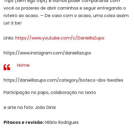
Trips (sem ego trips) e vamos poder compartilhar com
você os prazeres de abrir caminhos e seguir entregando o
roteiro ao acaso. — De caso com o acaso, uma coisa assim.
Let it be!
Links:
https://www.youtube.com/c/DaniellaZupo
https://www.instagram.com/daniellazupo
Home
https://daniellazupo.com/category/boteco-dos-beatles
Participação no papo, colaboração no texto
e arte na foto: João Diniz
Pitacos e revisão:
Hilário Rodrigues