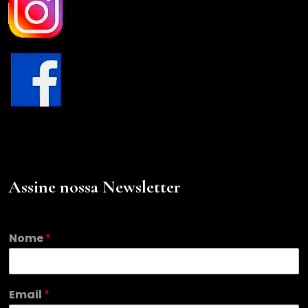
Assine nossa Newsletter
Nome
*
*
Email
*
N