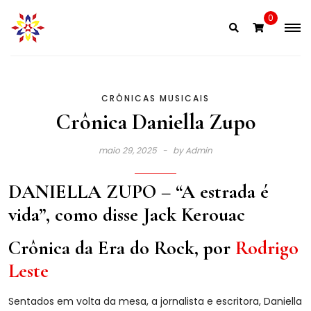
Skip
0
to
content
CRÔNICAS MUSICAIS
Crônica Daniella Zupo
maio 29, 2025
by
Admin
DANIELLA ZUPO – “A estrada é
vida”, como disse Jack Kerouac
Crônica da Era do Rock, por
Rodrigo
Leste
Sentados em volta da mesa, a jornalista e escritora, Daniella