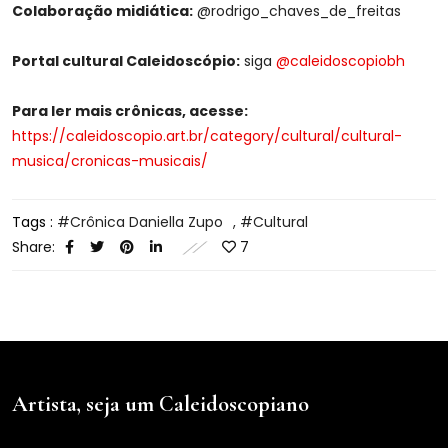
Colaboração midiática:
@rodrigo_chaves_de_freitas
Portal cultural Caleidoscópio:
siga
@caleidoscopiobh
Para ler mais crônicas, acesse:
https://caleidoscopio.art.br/category/cultural/cultural-
musica/cronicas-musicais/
Tags :
Crônica Daniella Zupo
,
Cultural
Share:
7
Artista, seja um Caleidoscopiano