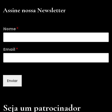
Assine nossa Newsletter
*
Nome
*
E
m
a
i
Email
*
l
E
m
a
i
l
Enviar
Seja um patrocinador