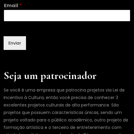
l
Email
*
N
o
m
e
E
m
Enviar
a
i
l
Seja um patrocinador
Se você é uma empresa que patrocina projetos via Lei de
Incentivo à Cultura, então você precisa de conhecer 3
excelentes projetos culturais de alta performance. São
projetos que possuem características únicas, sendo um
projeto voltado para o público acadêmico, outro projeto de
formação artística e o terceiro de entretenimento com