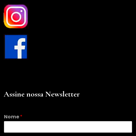
Assine nossa Newsletter
E
Nome
*
m
a
i