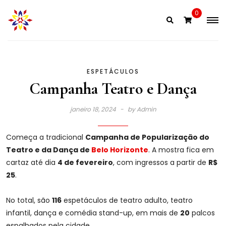
Skip
0
to
content
ESPETÁCULOS
Campanha Teatro e Dança
janeiro 18, 2024
by
Admin
Começa a tradicional
Campanha de Popularização do
Teatro e da Dança de
Belo Horizonte
. A mostra fica em
cartaz até dia
4 de fevereiro
, com ingressos a partir de
R$
25
.
No total, são
116
espetáculos de teatro adulto, teatro
infantil, dança e comédia stand-up, em mais de
20
palcos
espalhados pela cidade.