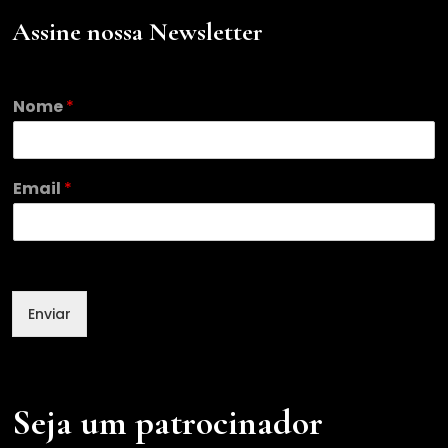
Assine nossa Newsletter
Nome
*
N
Email
*
o
m
e
E
m
a
Enviar
i
l
Seja um patrocinador