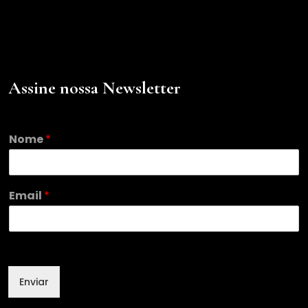
Assine nossa Newsletter
N
Nome
*
o
m
e
*
Email
*
*
Enviar