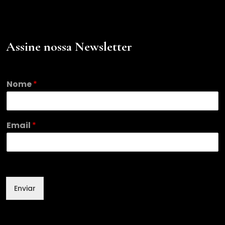
Assine nossa Newsletter
N
Nome
*
o
m
e
N
Email
*
o
m
e
*
Enviar