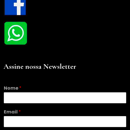
Assine nossa Newsletter
Nome
*
E
Email
*
m
a
i