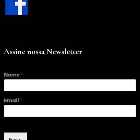
Assine nossa Newsletter
Nome
*
*
Email
*
N
o
m
e
*
Enviar