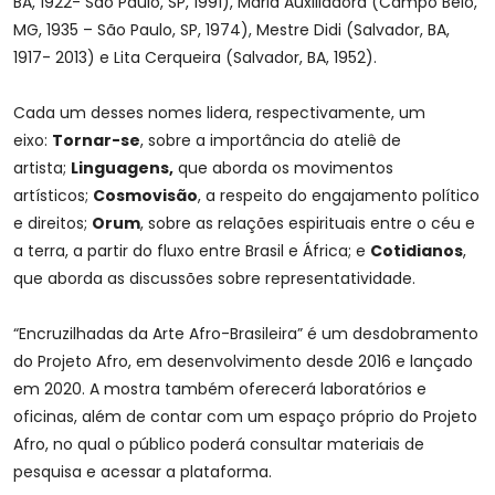
BA, 1922- São Paulo, SP, 1991), Maria Auxiliadora (Campo Belo,
MG, 1935 – São Paulo, SP, 1974), Mestre Didi (Salvador, BA,
1917- 2013) e Lita Cerqueira (Salvador, BA, 1952).
Cada um desses nomes lidera, respectivamente, um
eixo:
Tornar-se
, sobre a importância do ateliê de
artista;
Linguagens,
que aborda os movimentos
artísticos;
Cosmovisão
, a respeito do engajamento político
e direitos;
Orum
, sobre as relações espirituais entre o céu e
a terra, a partir do fluxo entre Brasil e África; e
Cotidianos
,
que aborda as discussões sobre representatividade.
“Encruzilhadas da Arte Afro-Brasileira” é um desdobramento
do Projeto Afro, em desenvolvimento desde 2016 e lançado
em 2020. A mostra também oferecerá laboratórios e
oficinas, além de contar com um espaço próprio do Projeto
Afro, no qual o público poderá consultar materiais de
pesquisa e acessar a plataforma.