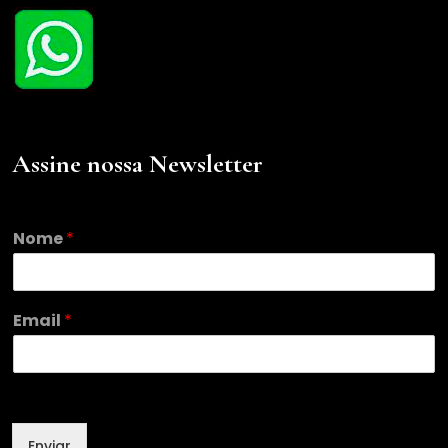
Assine nossa Newsletter
Nome
*
N
Email
*
o
m
e
N
o
m
Enviar