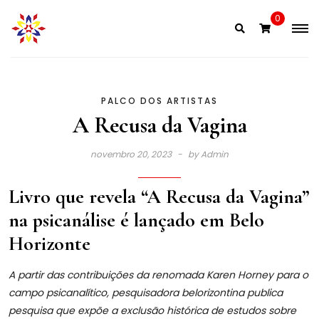
Skip
0
to
content
PALCO DOS ARTISTAS
A Recusa da Vagina
novembro 20, 2023
by
Admin
Livro que revela “A Recusa da Vagina”
na psicanálise é lançado em Belo
Horizonte
A partir das contribuições da renomada Karen Horney para o
campo psicanalítico, pesquisadora belorizontina publica
pesquisa que expõe a exclusão histórica de estudos sobre