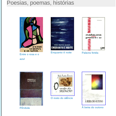
Poesias, poemas, histórias
Enquanto é noite
Palavra ferida
Entre o rosa e o
azul
O rosto do silêncio
À beira do outono
Pêndula