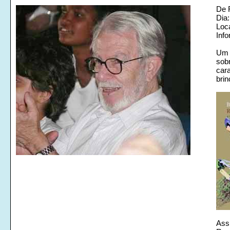
De R
Dia
Loc
Info
Um p
sobr
cara
brin
Assi