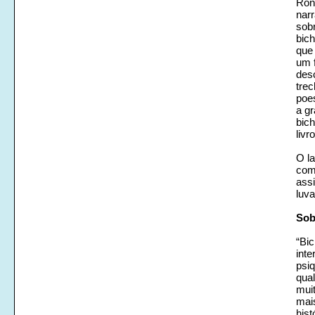
Ron
narr
sobr
bich
que
um 
desc
tre
poe
a g
bich
livr
O l
com 
ass
luva
Sob
“Bic
inte
psi
qual
muit
mais
hist