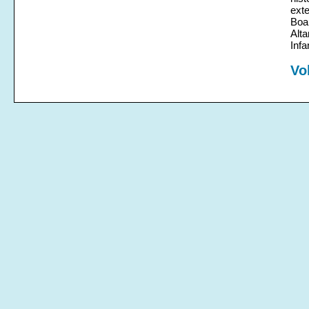
exte
Boa
Alt
Infa
Vo