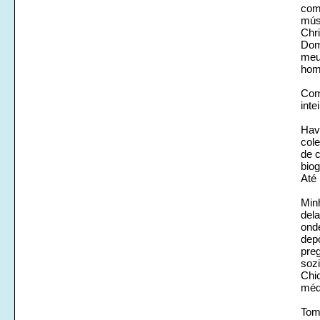
come
mús
Chri
Dom 
meus
hom
Com
inte
Hav
col
de c
biog
Até 
Min
del
ond
dep
pre
sozi
Chi
méd
Tom