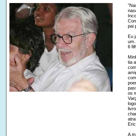
"Na
nas
Inco
Con
pai 
Eu 
um.
6 fi
Minh
tia 
com 
amig
con
poe
pass
os m
Varg
logo
liv
cha
atra
Eric
A m