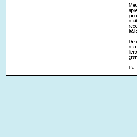
Meu
apr
pior
mui
rece
Itál
Depo
medi
livr
gra
Por