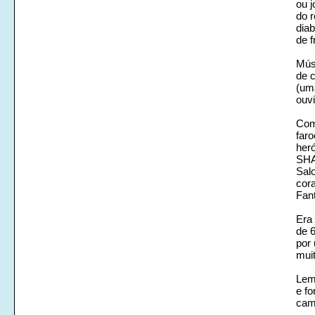
ou j
do r
diab
de f
Mús
de c
(um
ouv
Com
far
heró
SHA
Salo
cora
Fan
Era
de 6
por 
mui
Lem
e fo
cam