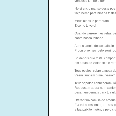
venceste tempo e dor.
No silêncio manso deste poe
faço berço para ninar a triste
Meus olhos te perderam.
E como te vejo!
Quando varrerem estrelas, pe
sobre nosso telhado.
Abre a janela desse palácio a
Procuro ver teu rosto sorrindo
Só depois que foste, compo
em pauta de violoncelo e réq
Teus óculos, sobre a mesa de
Vêem também o meu vazio?
Teus sapatos conheceram Tóq
Repousam agora num canto d
pesariam demais para tua úl
Ofereci tua camisa do América
Ela vai acrescentar, em seu p
a tua paixão ingênua pelo cl