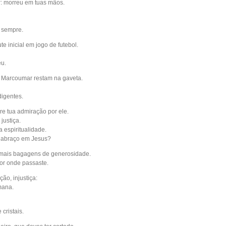
r: morreu em tuas mãos.
a sempre.
te inicial em jogo de futebol.
éu.
e Marcoumar restam na gaveta.
digentes.
e tua admiração por ele.
justiça.
 espiritualidade.
m abraço em Jesus?
 mais bagagens de generosidade.
or onde passaste.
ção, injustiça:
mana.
cristais.