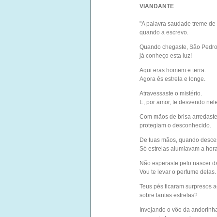
VIANDANTE
"A palavra saudade treme de f
quando a escrevo.
Quando chegaste, São Pedro
já conheço esta luz!
Aqui eras homem e terra.
Agora és estrela e longe.
Atravessaste o mistério.
E, por amor, te desvendo nele
Com mãos de brisa arredast
protegiam o desconhecido.
De tuas mãos, quando desces
Só estrelas alumiavam a hor
Não esperaste pelo nascer da
Vou te levar o perfume delas.
Teus pés ficaram surpresos 
sobre tantas estrelas?
Invejando o vôo da andorinh