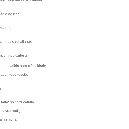
eiro, que deves ter cortado
.
ão e açúcar,
s laranjas
e, massas italianas
ia!
as em tua carteira
rte válido para a felicidade.
nsagem que recebo
z
orte: no porta-retrato.
alavras antigas.
ha memória