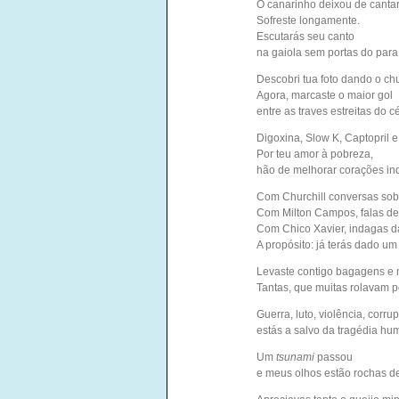
O canarinho deixou de canta
Sofreste longamente.
Escutarás seu canto
na gaiola sem portas do par
Descobri tua foto dando o chu
Agora, marcaste o maior gol
entre as traves estreitas do c
Digoxina, Slow K, Captopril 
Por teu amor à pobreza,
hão de melhorar corações in
Com Churchill conversas sobr
Com Milton Campos, falas de 
Com Chico Xavier, indagas da
A propósito: já terás dado u
Levaste contigo bagagens e
Tantas, que muitas rolavam p
Guerra, luto, violência, corrup
estás a salvo da tragédia hu
Um
tsunami
passou
e meus olhos estão rochas de 